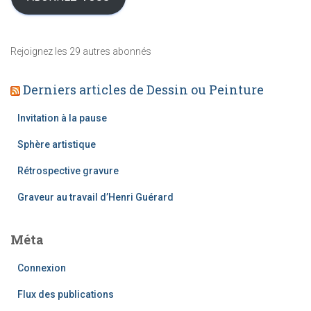
l
s
e
e
s
e
Rejoignez les 29 autres abonnés
-
m
Derniers articles de Dessin ou Peinture
a
i
l
Invitation à la pause
Sphère artistique
Rétrospective gravure
Graveur au travail d’Henri Guérard
Méta
Connexion
Flux des publications