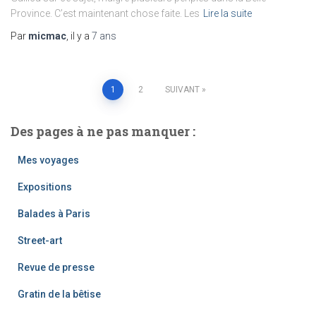
Province. C’est maintenant chose faite. Les
Lire la suite
Par
micmac
, il y a
7 ans
Pagination
1
2
SUIVANT
des
Des pages à ne pas manquer :
publications
Mes voyages
Expositions
Balades à Paris
Street-art
Revue de presse
Gratin de la bêtise