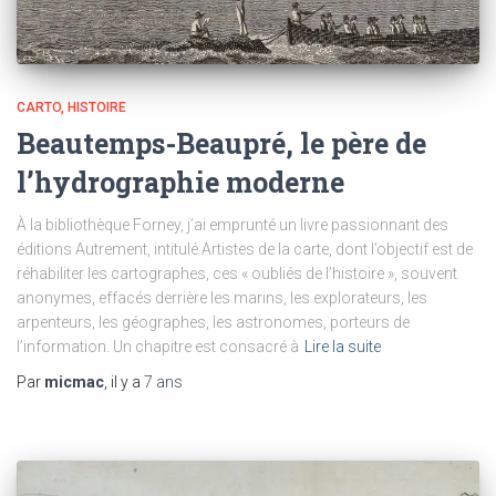
CARTO
HISTOIRE
Beautemps-Beaupré, le père de
l’hydrographie moderne
À la bibliothèque Forney, j’ai emprunté un livre passionnant des
éditions Autrement, intitulé Artistes de la carte, dont l’objectif est de
réhabiliter les cartographes, ces « oubliés de l’histoire », souvent
anonymes, effacés derrière les marins, les explorateurs, les
arpenteurs, les géographes, les astronomes, porteurs de
l’information. Un chapitre est consacré à
Lire la suite
Par
micmac
, il y a
7 ans