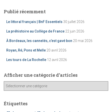
Publié récemment
Le littoral français | BnF Essentiels
30 juillet 2026
La préhistoire au Collège de France
22 juin 2026
À Bordeaux, les cannelés, c’est gavé bon
20 mai 2026
Royan, Ré, Pons et Melle
20 avril 2026
Les tours de La Rochelle
12 avril 2026
Afficher une catégorie d’articles
A
ff
i
c
Étiquettes
h
e