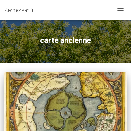
Kermorvan.fr
OUVRI
carte ancienne