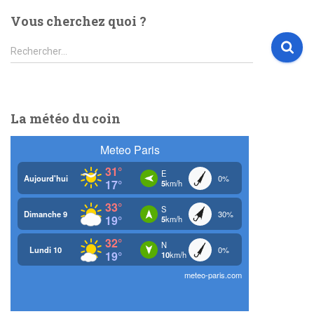
Vous cherchez quoi ?
R
Rechercher…
e
c
h
e
La météo du coin
r
c
h
e
r
: