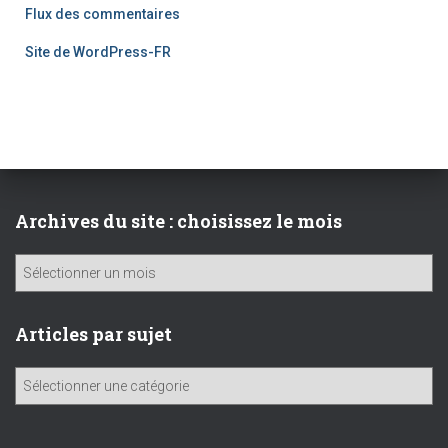
Flux des commentaires
Site de WordPress-FR
Archives du site : choisissez le mois
A
r
c
h
Articles par sujet
i
v
A
e
r
s
t
d
i