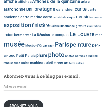
affiche
Affiches de la quinzaine
affiches
arbre
r
bretagne
carte
BnF
astronomie
calendrier
carte
u
n
dessin
ancienne
carte marine
carto
cathédrale
cirque
estampe
e
exposition
finistère
c
gravure
Galerie Itinerrance
illustration
a
Le Louvre
iroise
le conquet
mer
kermorvan
La Réunion
t
é
musée
Paris
peinture
pen-
Musée d'Orsay
Niort
g
o
photo
phare
ar-bed
Petit Palais
photos
québec
polynésie
r
i
soleil
saint-mathieu
street art
renaissance
terre
volcan
e
d
Abonnez-vous à ce blog par e-mail.
’
a
A
r
d
t
r
i
e
c
s
ABONNEZ-VOUS