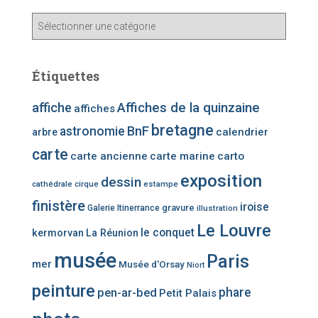
A
ff
i
c
Étiquettes
h
e
affiche
Affiches de la quinzaine
affiches
r
bretagne
u
BnF
astronomie
calendrier
arbre
n
carte
carte ancienne
carte marine
carto
e
c
exposition
dessin
cathédrale
cirque
estampe
a
finistère
iroise
t
gravure
Galerie Itinerrance
illustration
é
Le Louvre
le conquet
kermorvan
La Réunion
g
o
musée
Paris
mer
Musée d'Orsay
Niort
r
i
peinture
phare
pen-ar-bed
Petit Palais
e
d