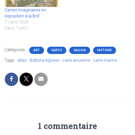
Cartes imaginaires en
exposition à la BnF
11 avril 2026
Dans "Carto"
Catégories :
ART
CARTO
GALLICA
HISTOIRE
Tags:
atlas
Battista Agnese
carte ancienne
carte marine
1 commentaire