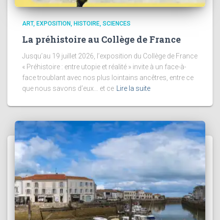
ART
EXPOSITION
HISTOIRE
SCIENCES
La préhistoire au Collège de France
Jusqu’au 19 juillet 2026, l’exposition du Collège de France
« Préhistoire : entre utopie et réalité » invite à un face-à-
face troublant avec nos plus lointains ancêtres, entre ce
que nous savons d’eux… et ce
Lire la suite