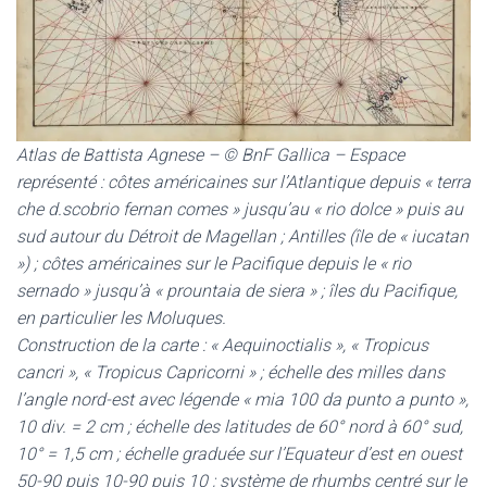
Atlas de Battista Agnese – © BnF Gallica – Espace
représenté : côtes américaines sur l’Atlantique depuis « terra
che d.scobrio fernan comes » jusqu’au « rio dolce » puis au
sud autour du Détroit de Magellan ; Antilles (île de « iucatan
») ; côtes américaines sur le Pacifique depuis le « rio
sernado » jusqu’à « prountaia de siera » ; îles du Pacifique,
en particulier les Moluques.
Construction de la carte : « Aequinoctialis », « Tropicus
cancri », « Tropicus Capricorni » ; échelle des milles dans
l’angle nord-est avec légende « mia 100 da punto a punto »,
10 div. = 2 cm ; échelle des latitudes de 60° nord à 60° sud,
10° = 1,5 cm ; échelle graduée sur l’Equateur d’est en ouest
50-90 puis 10-90 puis 10 ; système de rhumbs centré sur le