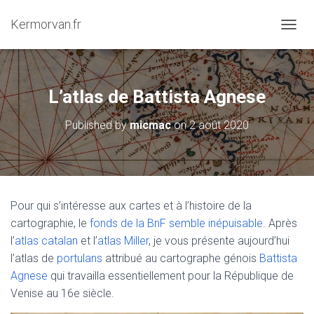
Kermorvan.fr
OUVRI
L’atlas de Battista Agnese
Published by
micmac
on
2 août 2020
Pour qui s’intéresse aux cartes et à l’histoire de la
cartographie, le
fonds de la BnF semble inépuisable
. Après
l’
atlas catalan
et l’
atlas Miller
, je vous présente aujourd’hui
l’atlas de
portulans
attribué au cartographe génois
Battista
Agnese
qui travailla essentiellement pour la République de
Venise au 16e siècle.