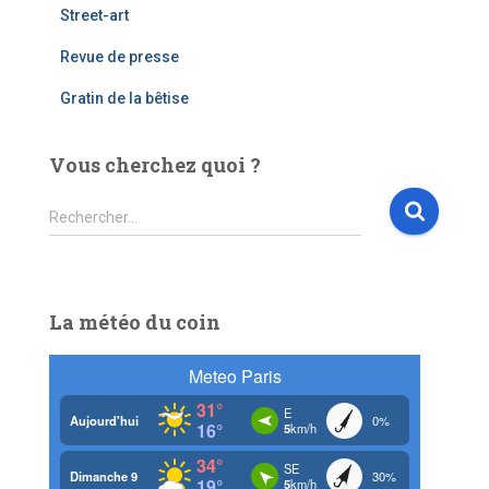
Street-art
Revue de presse
Gratin de la bêtise
Vous cherchez quoi ?
R
Rechercher…
e
c
h
e
La météo du coin
r
c
h
e
r
: