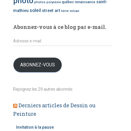
photo
saint-
photos
québec
renaissance
polynésie
’
soleil
mathieu
street art
terre
volcan
a
r
t
Abonnez-vous à ce blog par e-mail.
i
c
A
l
d
e
r
s
e
s
ABONNEZ-VOUS
s
e
e
Rejoignez les 29 autres abonnés
-
m
a
Derniers articles de Dessin ou
i
Peinture
l
Invitation à la pause