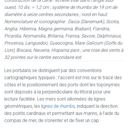
Construction de la carte : échelle vide dans l’angle sud-
ouest, 10 div. = 1,2 cm ; système de rhumbs de 19 cm de
diamètre à seize centres secondaires ; nord en haut.
Nomenclature et iconographie : Dacia (Danemark), Scotia,
Anglia, Hibernia, Magna germania, Brabant, Fiandria,
Picardia, Normandia, Britania, Fransa, Savoie, Dalphinaius,
Provensa, Languedoc, Guascogna, Mare Galicum (Golfe du
Lion), Biscaia, Navarra, Hispania pars ; une rose des vents à
32 pointes sur le centre secondaire est.
Les portulans se distinguent par des conventions
cartographiques typiques : l’accent est mis sur le tracé des
côtes et le positionnement des ports dont les toponymes
sont disposés à la perpendiculaire du littoral pour une
lecture facilitée. Les mers sont sillonnées de lignes
géométriques, les
lignes de rhumbs
, indiquant la direction
des points cardinaux et permettant aux marins, à l’aide du
compas de mer, de s’orienter et de fixer un cap.