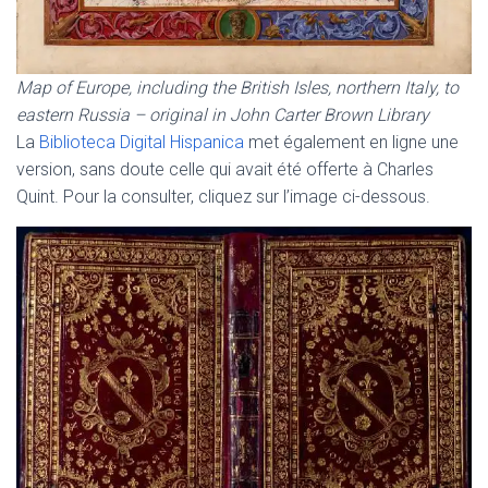
Map of Europe, including the British Isles, northern Italy, to
eastern Russia – original in John Carter Brown Library
La
Biblioteca Digital Hispanica
met également en ligne une
version, sans doute celle qui avait été offerte à Charles
Quint. Pour la consulter, cliquez sur l’image ci-dessous.