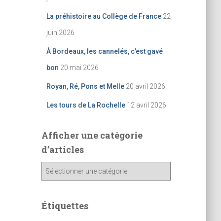
La préhistoire au Collège de France
22
juin 2026
À Bordeaux, les cannelés, c’est gavé
bon
20 mai 2026
Royan, Ré, Pons et Melle
20 avril 2026
Les tours de La Rochelle
12 avril 2026
Afficher une catégorie
d’articles
A
ff
i
c
Étiquettes
h