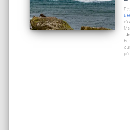
Pet
Bea
d’e
Mai
: d
bap
ou
pér