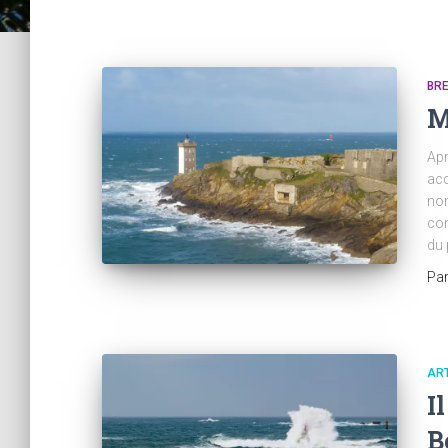
BR
M
Apr
acc
nom
com
du 
Pa
AR
I
B