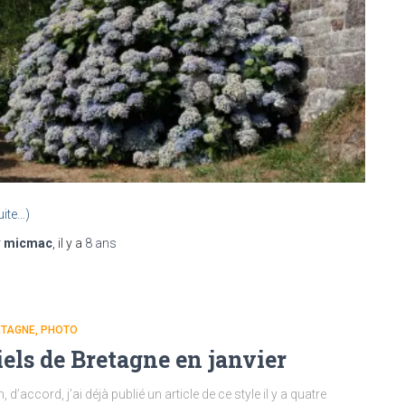
uite…)
r
micmac
, il y a
8 ans
ETAGNE
PHOTO
iels de Bretagne en janvier
, d’accord, j’ai déjà publié un article de ce style il y a quatre