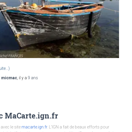
uite…)
r
micmac
, il y a
9 ans
ec MaCarte.ign.fr
 avec le site
macarte.ign.fr
. L’IGN a fait de beaux efforts pour