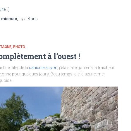
uite…)
r
micmac
, il y a
8 ans
ETAGNE
PHOTO
omplètement à l’ouest !
nt de tâter de la
canicule à Lyon
, j’étais allé goûter à la fraicheur
tonne pour quelques jours. Beau temps, ciel d’azur et mer
quoise.