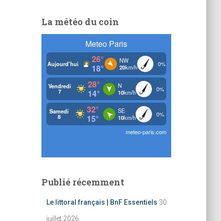
h
e
La météo du coin
r
c
h
e
r
:
Publié récemment
Le littoral français | BnF Essentiels
30
juillet 2026