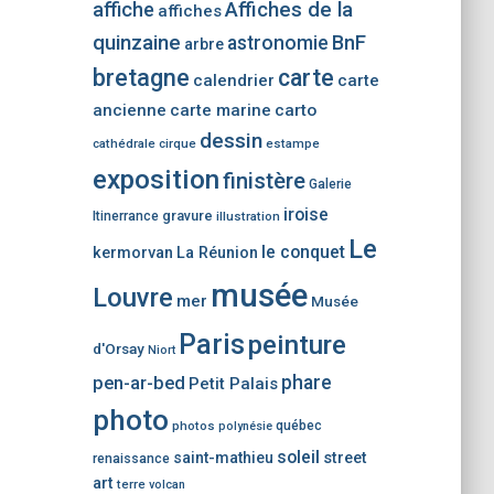
e
affiche
Affiches de la
affiches
r
quinzaine
BnF
astronomie
arbre
u
n
bretagne
carte
calendrier
carte
e
ancienne
carte marine
carto
c
dessin
cathédrale
cirque
estampe
a
t
exposition
finistère
Galerie
é
iroise
gravure
Itinerrance
illustration
g
o
Le
le conquet
kermorvan
La Réunion
r
musée
i
Louvre
mer
Musée
e
Paris
peinture
d
d'Orsay
Niort
’
phare
pen-ar-bed
Petit Palais
a
r
photo
photos
québec
polynésie
t
soleil
saint-mathieu
street
renaissance
i
art
c
terre
volcan