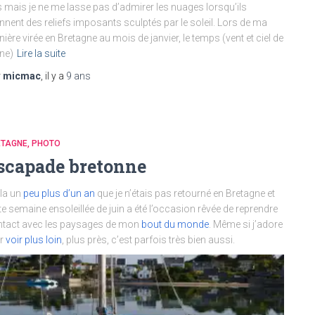
 mais je ne me lasse pas d’admirer les nuages lorsqu’ils
nnent des reliefs imposants sculptés par le soleil. Lors de ma
nière virée en Bretagne au mois de janvier, le temps (vent et ciel de
îne)
Lire la suite
r
micmac
, il y a
9 ans
ETAGNE
PHOTO
scapade bretonne
la un
peu plus d’un an
que je n’étais pas retourné en Bretagne et
te semaine ensoleillée de juin a été l’occasion rêvée de reprendre
tact avec les paysages de mon
bout du monde
. Même si j’adore
er
voir plus loin
, plus près, c’est parfois très bien aussi.