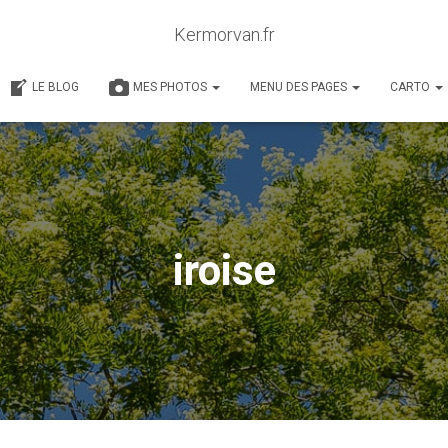
Kermorvan.fr
LE BLOG
MES PHOTOS
MENU DES PAGES
CARTO
iroise