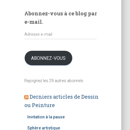
l
e
Abonnez-vous à ce blog par
s
e-mail.
A
d
r
e
s
ABONNEZ-VOUS
s
e
e
Rejoignez les 29 autres abonnés
-
m
Derniers articles de Dessin
a
i
ou Peinture
l
Invitation à la pause
Sphère artistique