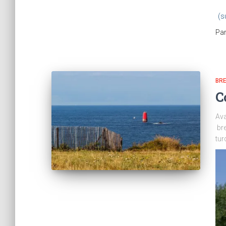
(s
Pa
BR
C
Ava
bre
tur