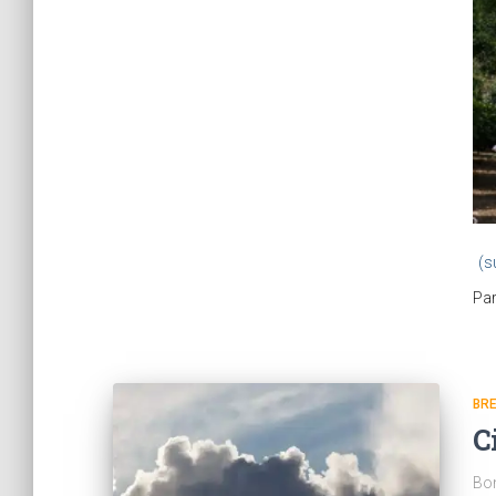
(s
Pa
BR
C
Bon