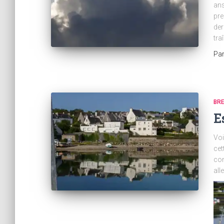
ans
pre
der
tra
Pa
BR
E
Voi
cet
con
all