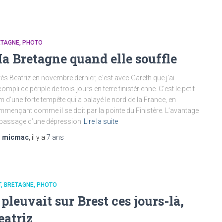
ETAGNE
PHOTO
a Bretagne quand elle souffle
ès Beatriz en novembre dernier, c’est avec Gareth que j’ai
ompli ce périple de trois jours en terre finistérienne. C’est le petit
 d’une forte tempête qui a balayé le nord de la France, en
mençant comme il se doit par la pointe du Finistère. L’avantage
passage d’une dépression
Lire la suite
r
micmac
, il y a
7 ans
T
BRETAGNE
PHOTO
l pleuvait sur Brest ces jours-là,
eatriz