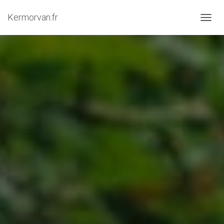
Kermorvan.fr
OUVRI