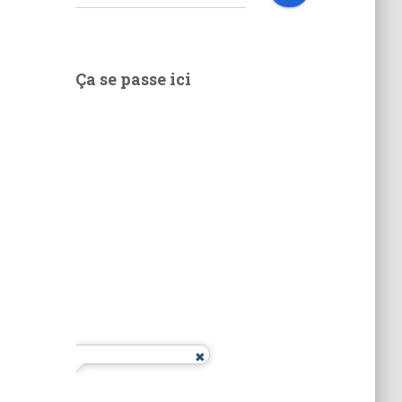
e
c
h
e
Ça se passe ici
r
c
h
e
r
: