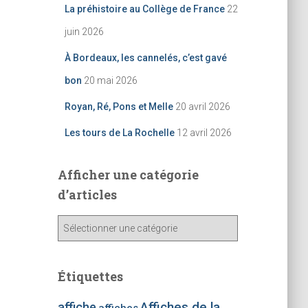
La préhistoire au Collège de France
22
juin 2026
À Bordeaux, les cannelés, c’est gavé
bon
20 mai 2026
Royan, Ré, Pons et Melle
20 avril 2026
Les tours de La Rochelle
12 avril 2026
Afficher une catégorie
d’articles
A
ff
i
c
Étiquettes
h
e
affiche
Affiches de la