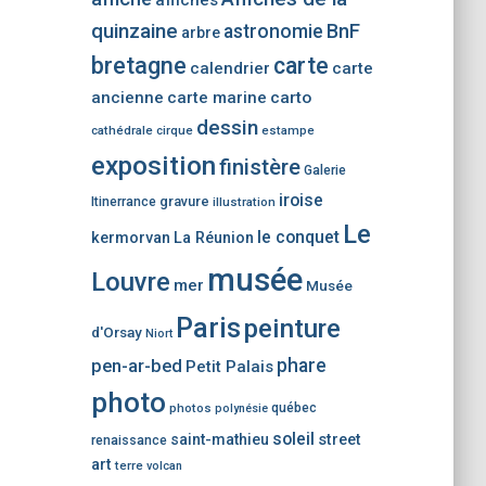
affiches
r
quinzaine
BnF
astronomie
u
arbre
n
bretagne
carte
calendrier
carte
e
ancienne
carte marine
carto
c
dessin
a
cathédrale
cirque
estampe
t
exposition
finistère
Galerie
é
g
iroise
gravure
Itinerrance
illustration
o
Le
le conquet
kermorvan
La Réunion
r
i
musée
Louvre
mer
Musée
e
d
Paris
peinture
d'Orsay
Niort
’
phare
pen-ar-bed
a
Petit Palais
r
photo
photos
québec
polynésie
t
i
soleil
saint-mathieu
street
renaissance
c
art
terre
volcan
l