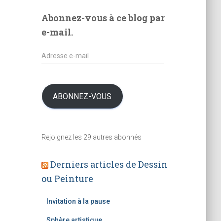
e
Abonnez-vous à ce blog par
s
e-mail.
A
d
r
e
s
ABONNEZ-VOUS
s
e
e
Rejoignez les 29 autres abonnés
-
m
a
Derniers articles de Dessin
i
ou Peinture
l
Invitation à la pause
Sphère artistique