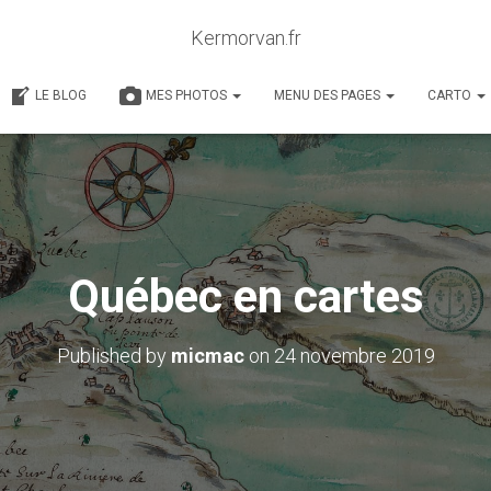
Kermorvan.fr
LE BLOG
MES PHOTOS
MENU DES PAGES
CARTO
Québec en cartes
Published by
micmac
on
24 novembre 2019