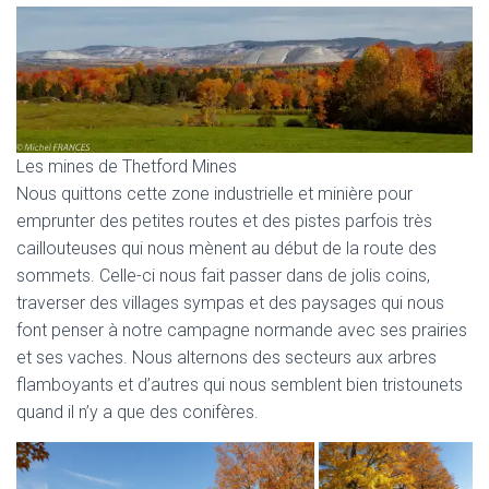
Les mines de Thetford Mines
Nous quittons cette zone industrielle et minière pour
emprunter des petites routes et des pistes parfois très
caillouteuses qui nous mènent au début de la route des
sommets. Celle-ci nous fait passer dans de jolis coins,
traverser des villages sympas et des paysages qui nous
font penser à notre campagne normande avec ses prairies
et ses vaches. Nous alternons des secteurs aux arbres
flamboyants et d’autres qui nous semblent bien tristounets
quand il n’y a que des conifères.