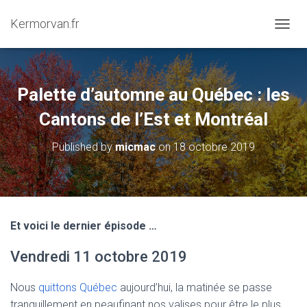
Kermorvan.fr
OUVRI
Palette d’automne au Québec : les
Cantons de l’Est et Montréal
Published by
micmac
on
18 octobre 2019
Et voici le dernier épisode …
Vendredi 11 octobre 2019
Nous
quittons Québec
aujourd’hui, la matinée se passe
tranquillement en peaufinant nos valises pour être le plus