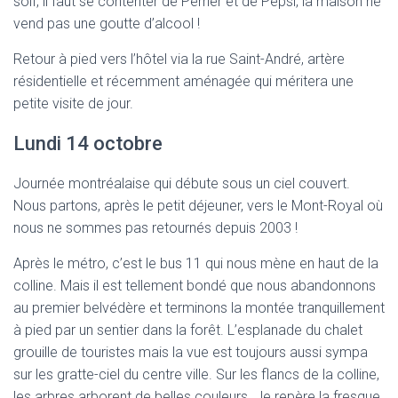
soif, il faut se contenter de Perrier et de Pepsi, la maison ne
vend pas une goutte d’alcool !
Retour à pied vers l’hôtel via la rue Saint-André, artère
résidentielle et récemment aménagée qui méritera une
petite visite de jour.
Lundi 14 octobre
Journée montréalaise qui débute sous un ciel couvert.
Nous partons, après le petit déjeuner, vers le Mont-Royal où
nous ne sommes pas retournés depuis 2003 !
Après le métro, c’est le bus 11 qui nous mène en haut de la
colline. Mais il est tellement bondé que nous abandonnons
au premier belvédère et terminons la montée tranquillement
à pied par un sentier dans la forêt. L’esplanade du chalet
grouille de touristes mais la vue est toujours aussi sympa
sur les gratte-ciel du centre ville. Sur les flancs de la colline,
les arbres arborent de belles couleurs. Je repère la fresque