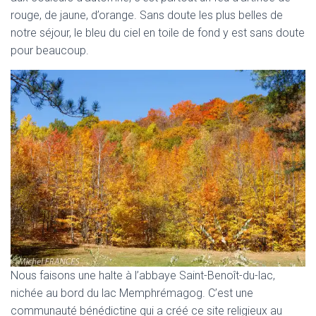
rouge, de jaune, d’orange. Sans doute les plus belles de
notre séjour, le bleu du ciel en toile de fond y est sans doute
pour beaucoup.
Nous faisons une halte à l’abbaye Saint-Benoît-du-lac,
nichée au bord du lac Memphrémagog. C’est une
communauté bénédictine qui a créé ce site religieux au