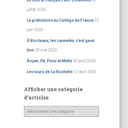
Le littoral français | BnF Essentiels
30
juillet 2026
La préhistoire au Collège de France
22
juin 2026
À Bordeaux, les cannelés, c’est gavé
bon
20 mai 2026
Royan, Ré, Pons et Melle
20 avril 2026
Les tours de La Rochelle
12 avril 2026
Afficher une catégorie
d’articles
A
ff
i
c