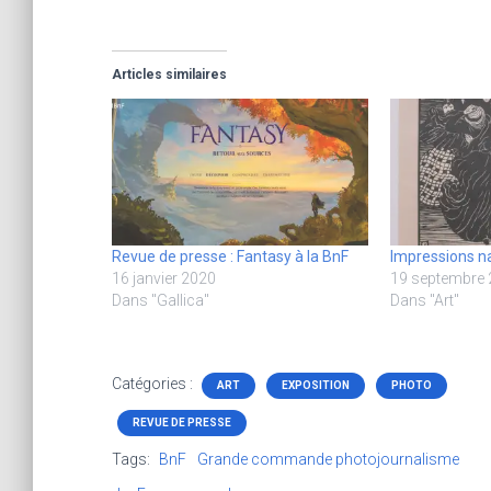
Articles similaires
Revue de presse : Fantasy à la BnF
Impressions na
16 janvier 2020
19 septembre
Dans "Gallica"
Dans "Art"
Catégories :
ART
EXPOSITION
PHOTO
REVUE DE PRESSE
Tags:
BnF
Grande commande photojournalisme