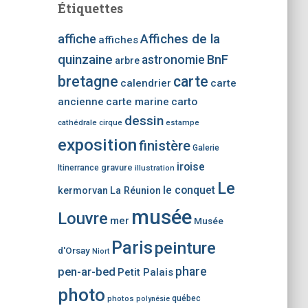
Étiquettes
h
e
affiche
Affiches de la
affiches
r
quinzaine
BnF
astronomie
u
arbre
n
bretagne
carte
calendrier
carte
e
ancienne
carte marine
carto
c
dessin
a
cathédrale
cirque
estampe
t
exposition
finistère
Galerie
é
g
iroise
gravure
Itinerrance
illustration
o
Le
le conquet
kermorvan
La Réunion
r
i
musée
Louvre
mer
Musée
e
d
Paris
peinture
d'Orsay
Niort
’
phare
pen-ar-bed
a
Petit Palais
r
photo
photos
québec
polynésie
t