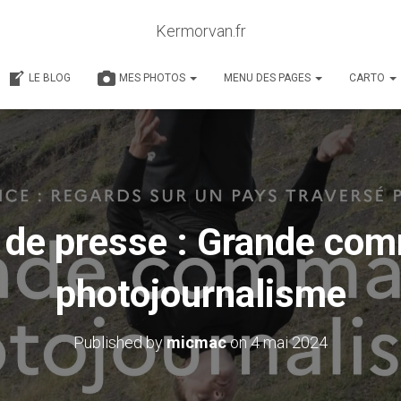
Kermorvan.fr
LE BLOG
MES PHOTOS
MENU DES PAGES
CARTO
 de presse : Grande co
photojournalisme
Published by
micmac
on
4 mai 2024