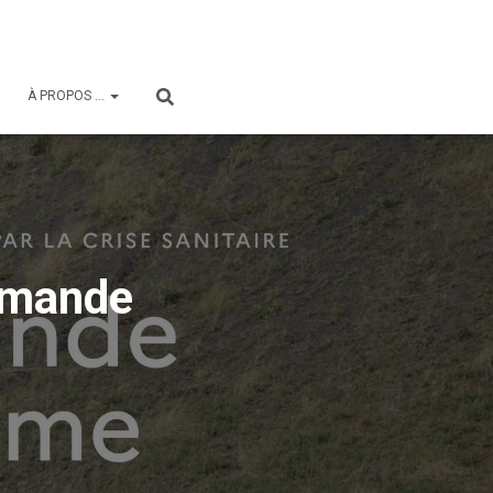
À PROPOS …
mmande