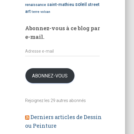
i
soleil
saint-mathieu
street
renaissance
c
art
terre
volcan
l
e
Abonnez-vous à ce blog par
s
e-mail.
A
d
r
e
s
ABONNEZ-VOUS
s
e
e
Rejoignez les 29 autres abonnés
-
m
a
Derniers articles de Dessin
i
ou Peinture
l