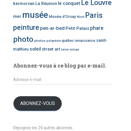
Le Louvre
le conquet
kermorvan
La Réunion
g
o
musée
Paris
mer
Musée d'Orsay
Niort
r
i
peinture
phare
pen-ar-bed
Petit Palais
e
photo
d
saint-
photos
québec
renaissance
polynésie
’
soleil
mathieu
street art
terre
volcan
a
r
t
Abonnez-vous à ce blog par e-mail.
i
c
A
l
d
e
r
s
e
s
ABONNEZ-VOUS
s
e
e
Rejoignez les 29 autres abonnés
-