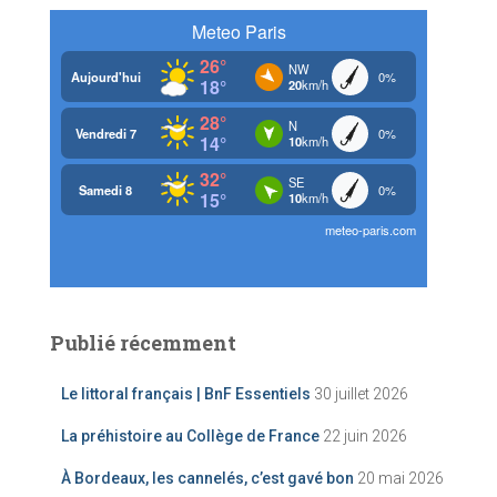
c
h
e
r
:
Publié récemment
Le littoral français | BnF Essentiels
30 juillet 2026
La préhistoire au Collège de France
22 juin 2026
À Bordeaux, les cannelés, c’est gavé bon
20 mai 2026