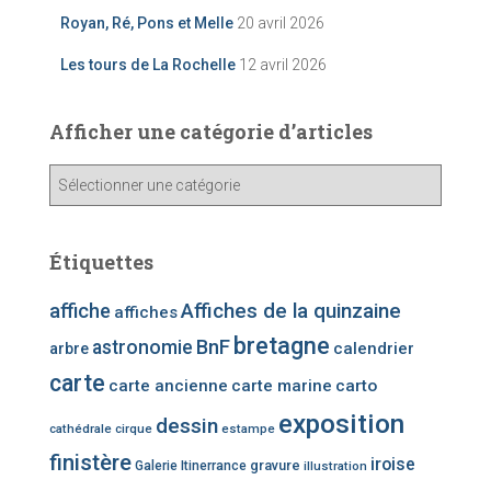
Royan, Ré, Pons et Melle
20 avril 2026
Les tours de La Rochelle
12 avril 2026
Afficher une catégorie d’articles
A
ff
i
c
Étiquettes
h
e
affiche
Affiches de la quinzaine
affiches
r
bretagne
u
BnF
astronomie
calendrier
arbre
n
carte
carte ancienne
carte marine
carto
e
c
exposition
dessin
cathédrale
cirque
estampe
a
finistère
iroise
t
gravure
Galerie Itinerrance
illustration
é