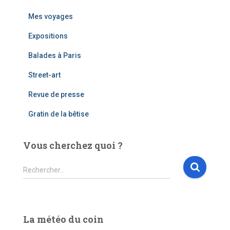
Mes voyages
Expositions
Balades à Paris
Street-art
Revue de presse
Gratin de la bêtise
Vous cherchez quoi ?
R
Rechercher…
e
c
h
e
La météo du coin
r