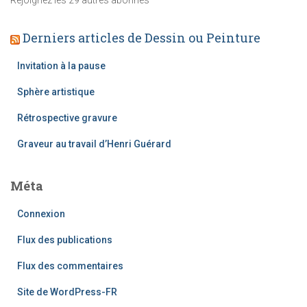
Rejoignez les 29 autres abonnés
-
m
Derniers articles de Dessin ou Peinture
a
i
l
Invitation à la pause
Sphère artistique
Rétrospective gravure
Graveur au travail d’Henri Guérard
Méta
Connexion
Flux des publications
Flux des commentaires
Site de WordPress-FR