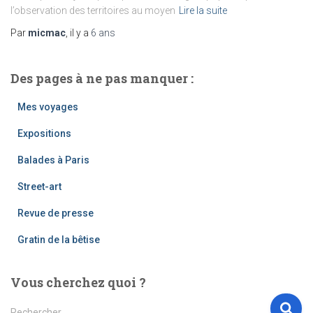
l’observation des territoires au moyen
Lire la suite
Par
micmac
, il y a
6 ans
Des pages à ne pas manquer :
Mes voyages
Expositions
Balades à Paris
Street-art
Revue de presse
Gratin de la bêtise
Vous cherchez quoi ?
R
Rechercher…