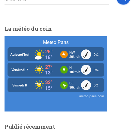
e
c
h
e
La météo du coin
r
c
h
e
r
:
Publié récemment