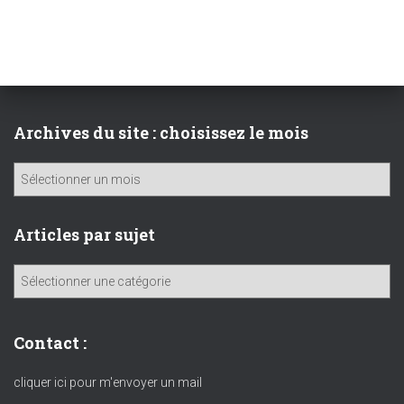
Archives du site : choisissez le mois
A
r
c
h
Articles par sujet
i
v
A
e
r
s
t
d
i
Contact :
u
c
s
l
cliquer ici pour m'envoyer un mail
i
e