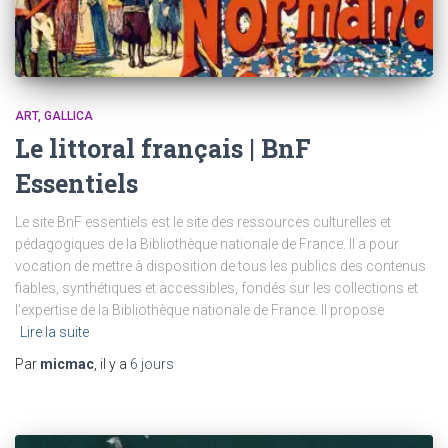
ART
GALLICA
Le littoral français | BnF
Essentiels
Le site BnF essentiels est le site des ressources culturelles et
pédagogiques de la Bibliothèque nationale de France. Il a pour
vocation de mettre à disposition de tous les publics des contenus
fiables, synthétiques et accessibles, fondés sur les collections et
l’expertise de la Bibliothèque nationale de France. Il propose
Lire la suite
Par
micmac
, il y a
6 jours