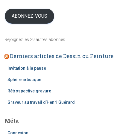
t
r
i
e
c
s
ABONNEZ-VOUS
l
s
e
e
s
e
Rejoignez les 29 autres abonnés
-
m
Derniers articles de Dessin ou Peinture
a
i
l
Invitation à la pause
Sphère artistique
Rétrospective gravure
Graveur au travail d’Henri Guérard
Méta
Connexion