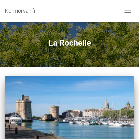
Kermorvan.fr
OUVRI
La Rochelle