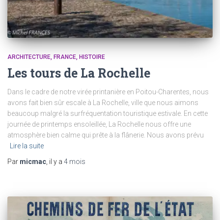
ARCHITECTURE
FRANCE
HISTOIRE
Les tours de La Rochelle
Dans le cadre de notre virée printanière en Poitou-Charentes, nous
avons fait bien sûr escale à La Rochelle, ville que nous aimons
beaucoup malgré la surfréquentation touristique estivale. En cette
journée de printemps ensoleillée, La Rochelle nous offre une
atmosphère bien calme qui prête à la flânerie. Nous avons prévu
Lire la suite
Par
micmac
, il y a
4 mois