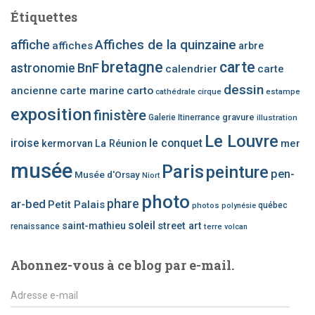
c
Étiquettes
h
e
affiche
Affiches de la quinzaine
affiches
arbre
r
bretagne
carte
BnF
astronomie
calendrier
carte
u
n
dessin
ancienne
carte marine
carto
cathédrale
cirque
estampe
e
exposition
finistère
c
gravure
Galerie Itinerrance
illustration
a
Le Louvre
iroise
le conquet
mer
kermorvan
La Réunion
t
é
musée
Paris
peinture
pen-
Musée d'Orsay
Niort
g
o
photo
phare
ar-bed
Petit Palais
photos
québec
polynésie
r
i
soleil
saint-mathieu
street art
renaissance
terre
volcan
e
d
Abonnez-vous à ce blog par e-mail.
’
a
A
r
d