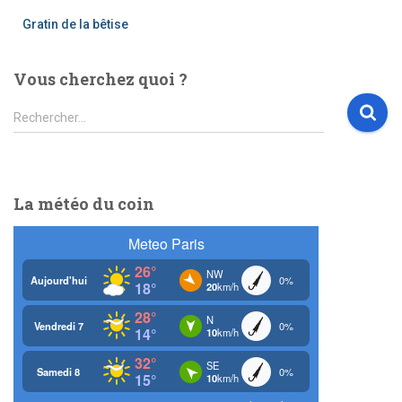
Gratin de la bêtise
Vous cherchez quoi ?
R
Rechercher…
e
c
h
e
La météo du coin
r
c
h
e
r
: