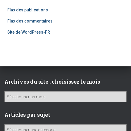
Flux des publications
Flux des commentaires
Site de WordPress-FR
Archives du site : choisissez le mois
A
r
c
h
Articles par sujet
i
v
A