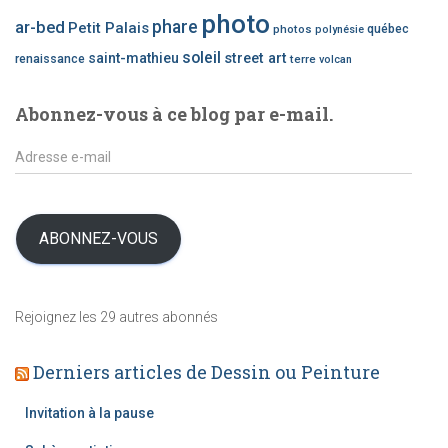
o
photo
phare
ar-bed
Petit Palais
photos
québec
polynésie
r
i
soleil
saint-mathieu
street art
renaissance
terre
volcan
e
d
Abonnez-vous à ce blog par e-mail.
’
a
A
r
d
t
r
i
e
c
s
ABONNEZ-VOUS
l
s
e
e
s
e
Rejoignez les 29 autres abonnés
-
m
Derniers articles de Dessin ou Peinture
a
i
l
Invitation à la pause