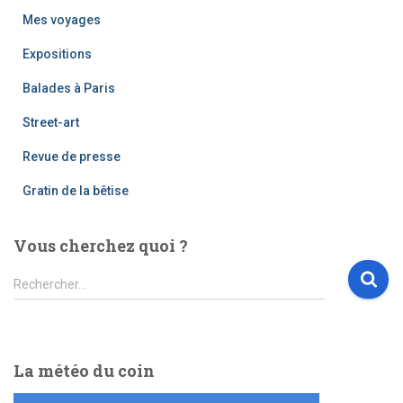
Mes voyages
Expositions
Balades à Paris
Street-art
Revue de presse
Gratin de la bêtise
Vous cherchez quoi ?
R
Rechercher…
e
c
h
e
La météo du coin
r
c