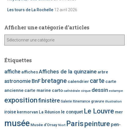
Les tours de La Rochelle
12 avril 2026
Afficher une catégorie d’articles
A
ff
i
c
Étiquettes
h
e
affiche
Affiches de la quinzaine
affiches
arbre
r
bretagne
carte
BnF
astronomie
calendrier
carte
u
n
dessin
ancienne
carte marine
carto
cathédrale
cirque
estampe
e
exposition
finistère
c
gravure
Galerie Itinerrance
illustration
a
Le Louvre
iroise
le conquet
mer
kermorvan
La Réunion
t
é
musée
Paris
peinture
pen-
Musée d'Orsay
Niort
g