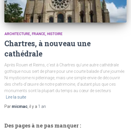
ARCHITECTURE
FRANCE
HISTOIRE
Chartres, à nouveau une
cathédrale
Après Rouen et Reims, c’est à Chartres qu’une autre cathédrale
gothique nous sert de phare pour une courte balade d’une journée.
Ni mysticisme ni pèlerinage, mais une simple envie de découvrir
des chefs-d’œuvre de notre patrimoine, d’autant plus que ces
monuments sont la plupart du temps au cœur de secteurs
Lire la suite
Par
micmac
, il y a
1 an
Des pages à ne pas manquer :