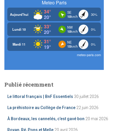
h
e
r
:
Publié récemment
Le littoral français | BnF Essentiels
30 juillet 2026
La préhistoire au Collège de France
22 juin 2026
À Bordeaux, les cannelés, c’est gavé bon
20 mai 2026
Royan, Ré, Pons et Melle
20 avril 2026