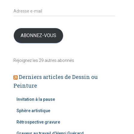
i
c
A
l
d
e
r
s
e
s
ABONNEZ-VOUS
s
e
e
Rejoignez les 29 autres abonnés
-
m
a
Derniers articles de Dessin ou
i
Peinture
l
Invitation à la pause
Sphère artistique
Rétrospective gravure
Graveur au travail d’Henri Guérard