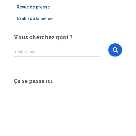
Revue de presse
Gratin de la bêtise
Vous cherchez quoi ?
R
Rechercher…
e
c
h
e
Ça se passe ici
r
c
h
e
r
: