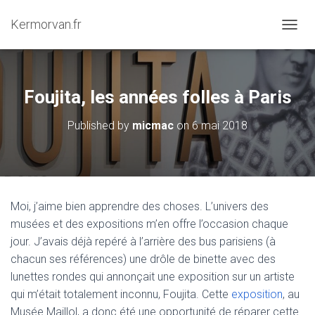
Kermorvan.fr
OUVRI
Foujita, les années folles à Paris
Published by
micmac
on
6 mai 2018
Moi, j’aime bien apprendre des choses. L’univers des
musées et des expositions m’en offre l’occasion chaque
jour. J’avais déjà repéré à l’arrière des bus parisiens (à
chacun ses références) une drôle de binette avec des
lunettes rondes qui annonçait une exposition sur un artiste
qui m’était totalement inconnu, Foujita. Cette
exposition
, au
Musée Maillol, a donc été une opportunité de réparer cette