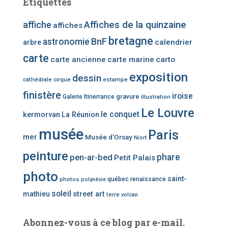
Étiquettes
h
e
affiche
Affiches de la quinzaine
affiches
r
bretagne
u
BnF
astronomie
calendrier
arbre
n
carte
carte ancienne
carte marine
carto
e
c
exposition
dessin
cathédrale
cirque
estampe
a
finistère
iroise
t
gravure
Galerie Itinerrance
illustration
é
Le Louvre
le conquet
kermorvan
La Réunion
g
o
musée
Paris
mer
Musée d'Orsay
Niort
r
i
peinture
phare
pen-ar-bed
Petit Palais
e
photo
d
saint-
photos
québec
renaissance
polynésie
’
soleil
mathieu
street art
terre
volcan
a
r
t
Abonnez-vous à ce blog par e-mail.