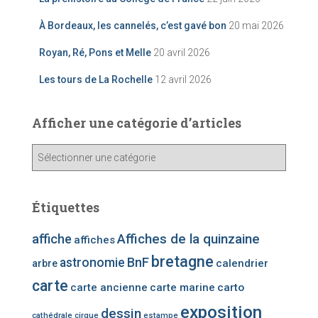
À Bordeaux, les cannelés, c’est gavé bon
20 mai 2026
Royan, Ré, Pons et Melle
20 avril 2026
Les tours de La Rochelle
12 avril 2026
Afficher une catégorie d’articles
A
ff
i
c
Étiquettes
h
e
affiche
Affiches de la quinzaine
affiches
r
bretagne
u
BnF
astronomie
calendrier
arbre
n
carte
carte ancienne
carte marine
carto
e
c
exposition
dessin
cathédrale
cirque
estampe