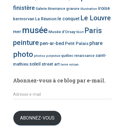
a
finistère
iroise
t
gravure
Galerie Itinerrance
illustration
é
Le Louvre
le conquet
kermorvan
La Réunion
g
o
musée
Paris
mer
Musée d'Orsay
Niort
r
i
peinture
phare
pen-ar-bed
Petit Palais
e
photo
d
saint-
photos
québec
renaissance
polynésie
’
soleil
mathieu
street art
terre
volcan
a
r
t
Abonnez-vous à ce blog par e-mail.
i
c
A
l
d
e
r
s
e
s
ABONNEZ-VOUS
s