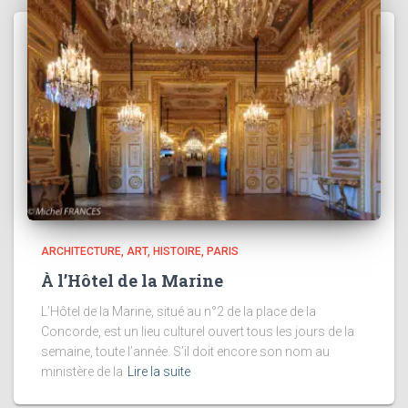
ARCHITECTURE
ART
HISTOIRE
PARIS
À l’Hôtel de la Marine
L’Hôtel de la Marine, situé au n°2 de la place de la
Concorde, est un lieu culturel ouvert tous les jours de la
semaine, toute l’année. S’il doit encore son nom au
ministère de la
Lire la suite