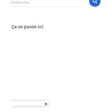
R
Rechercher…
e
c
h
e
Ça se passe ici
r
c
h
e
r
: