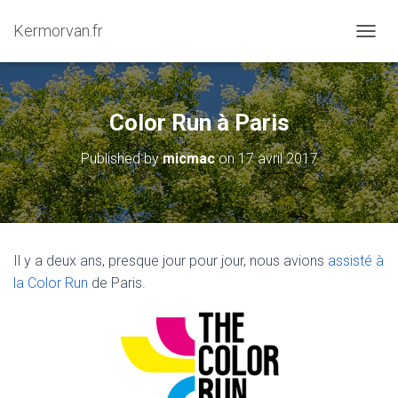
Kermorvan.fr
OUVRI
Color Run à Paris
Published by
micmac
on
17 avril 2017
Il y a deux ans, presque jour pour jour, nous avions
assisté à
la Color Run
de Paris.