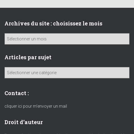
Archives du site : choisissez le mois
A
r
c
h
Articles par sujet
i
v
A
e
r
s
t
d
i
Contact :
u
c
s
l
cliquer ici pour m'envoyer un mail
i
e
t
s
Droit d’auteur
e
p
:
a