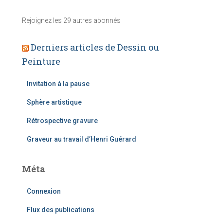
e
e
Rejoignez les 29 autres abonnés
-
m
a
Derniers articles de Dessin ou
i
Peinture
l
Invitation à la pause
Sphère artistique
Rétrospective gravure
Graveur au travail d’Henri Guérard
Méta
Connexion
Flux des publications