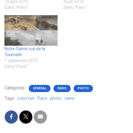
20 avril 2015
4 juin 2016
Dans "Paris"
Dans "Paris"
Notre-Dame vue de la
Tournelle
1 septembre 2015
Dans "Paris"
Catégories :
GÉNÉRAL
PARIS
PHOTO
Tags:
color run
Paris
photo
seine