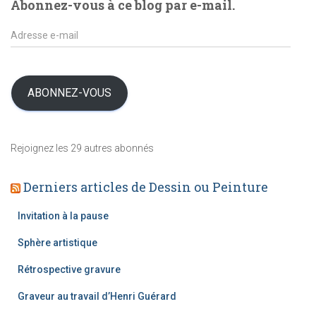
Abonnez-vous à ce blog par e-mail.
’
a
A
r
d
t
r
i
e
c
s
ABONNEZ-VOUS
l
s
e
e
s
e
Rejoignez les 29 autres abonnés
-
m
Derniers articles de Dessin ou Peinture
a
i
l
Invitation à la pause
Sphère artistique
Rétrospective gravure
Graveur au travail d’Henri Guérard