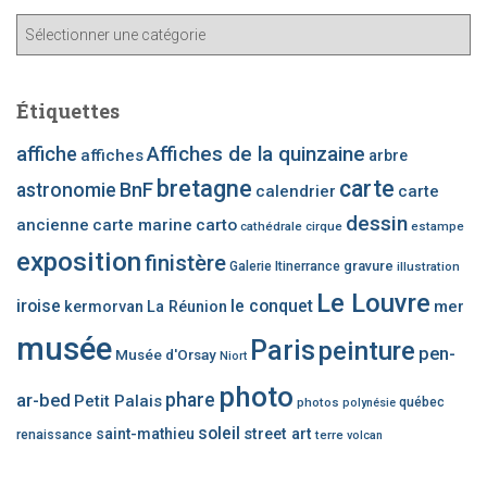
A
ff
i
c
Étiquettes
h
e
affiche
Affiches de la quinzaine
affiches
arbre
r
bretagne
carte
BnF
astronomie
calendrier
carte
u
n
dessin
ancienne
carte marine
carto
cathédrale
cirque
estampe
e
exposition
finistère
c
gravure
Galerie Itinerrance
illustration
a
Le Louvre
iroise
le conquet
mer
kermorvan
La Réunion
t
é
musée
Paris
peinture
pen-
Musée d'Orsay
Niort
g
o
photo
phare
ar-bed
Petit Palais
photos
québec
polynésie
r
i
soleil
saint-mathieu
street art
renaissance
terre
volcan
e
d