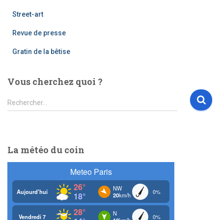
Street-art
Revue de presse
Gratin de la bêtise
Vous cherchez quoi ?
R
Rechercher…
e
c
h
e
La météo du coin
r
c
h
e
r
: