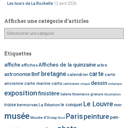
Les tours de La Rochelle
12 avril 2026
Afficher une catégorie d’articles
A
ff
i
c
Étiquettes
h
e
affiche
Affiches de la quinzaine
affiches
arbre
r
bretagne
carte
BnF
astronomie
calendrier
carte
u
n
dessin
ancienne
carte marine
carto
cathédrale
cirque
estampe
e
exposition
finistère
c
gravure
Galerie Itinerrance
illustration
a
Le Louvre
iroise
le conquet
mer
kermorvan
La Réunion
t
é
musée
Paris
peinture
pen-
Musée d'Orsay
Niort
g
o