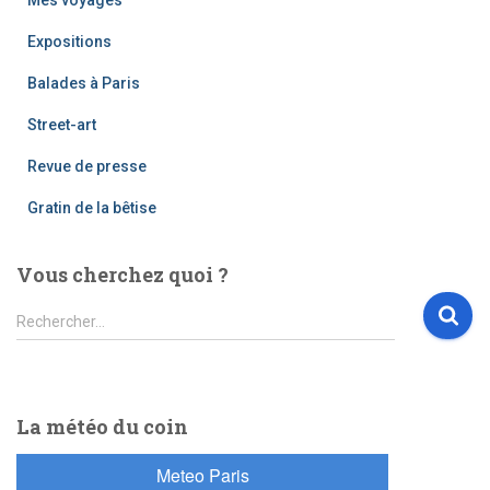
Expositions
Balades à Paris
Street-art
Revue de presse
Gratin de la bêtise
Vous cherchez quoi ?
R
Rechercher…
e
c
h
e
La météo du coin
r
c
h