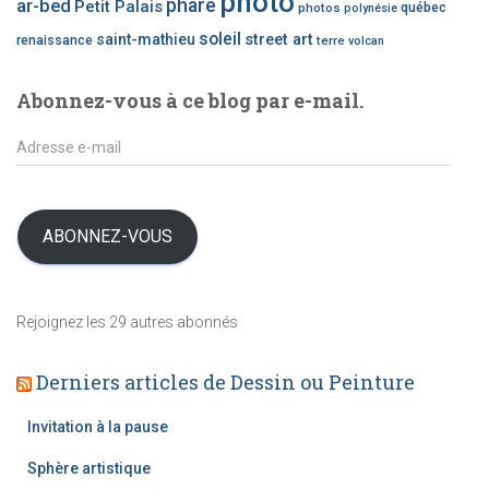
photo
phare
ar-bed
Petit Palais
photos
québec
polynésie
r
i
soleil
saint-mathieu
street art
renaissance
terre
volcan
e
d
Abonnez-vous à ce blog par e-mail.
’
a
A
r
d
t
r
i
e
c
s
ABONNEZ-VOUS
l
s
e
e
s
e
Rejoignez les 29 autres abonnés
-
m
Derniers articles de Dessin ou Peinture
a
i
l
Invitation à la pause
Sphère artistique