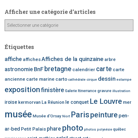
Afficher une catégorie d’articles
A
ff
i
c
Étiquettes
h
e
affiche
Affiches de la quinzaine
affiches
arbre
r
bretagne
carte
BnF
astronomie
calendrier
carte
u
n
dessin
ancienne
carte marine
carto
cathédrale
cirque
estampe
e
exposition
finistère
c
gravure
Galerie Itinerrance
illustration
a
Le Louvre
iroise
le conquet
mer
kermorvan
La Réunion
t
é
musée
Paris
peinture
pen-
Musée d'Orsay
Niort
g
o
photo
phare
ar-bed
Petit Palais
photos
québec
polynésie
r
i