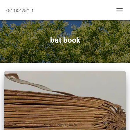
Kermorvan.fr
OUVRI
bat book