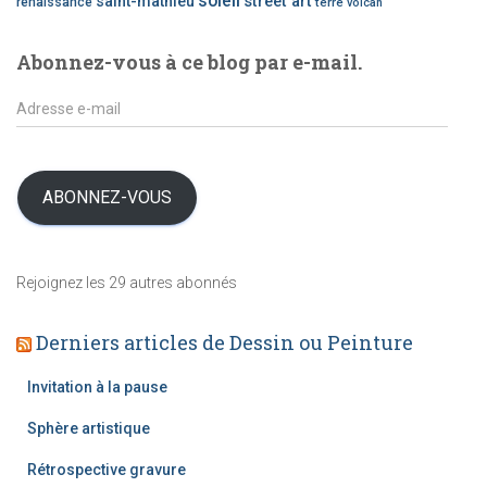
soleil
saint-mathieu
street art
renaissance
terre
volcan
e
d
Abonnez-vous à ce blog par e-mail.
’
a
A
r
d
t
r
i
e
c
s
ABONNEZ-VOUS
l
s
e
e
s
e
Rejoignez les 29 autres abonnés
-
m
Derniers articles de Dessin ou Peinture
a
i
l
Invitation à la pause
Sphère artistique
Rétrospective gravure