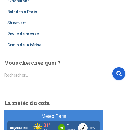
Expositions
Balades à Paris
Street-art
Revue de presse
Gratin de la bêtise
Vous cherchez quoi ?
R
Rechercher…
e
c
h
e
La météo du coin
r
c
h
e