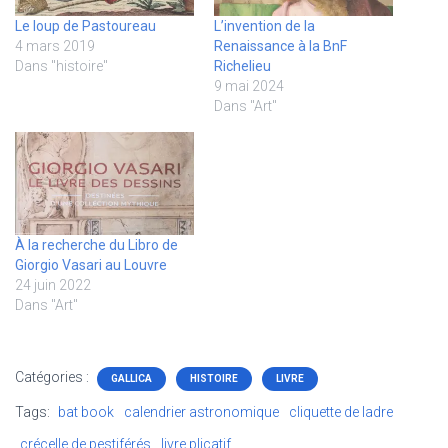
Le loup de Pastoureau
L’invention de la
4 mars 2019
Renaissance à la BnF
Dans "histoire"
Richelieu
9 mai 2024
Dans "Art"
À la recherche du Libro de
Giorgio Vasari au Louvre
24 juin 2022
Dans "Art"
Catégories :
GALLICA
HISTOIRE
LIVRE
Tags:
bat book
calendrier astronomique
cliquette de ladre
crécelle de pestiférés
livre plicatif