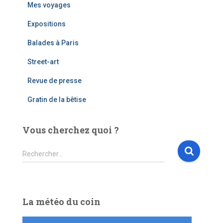
Mes voyages
Expositions
Balades à Paris
Street-art
Revue de presse
Gratin de la bêtise
Vous cherchez quoi ?
R
Rechercher…
e
c
h
e
La météo du coin
r
c