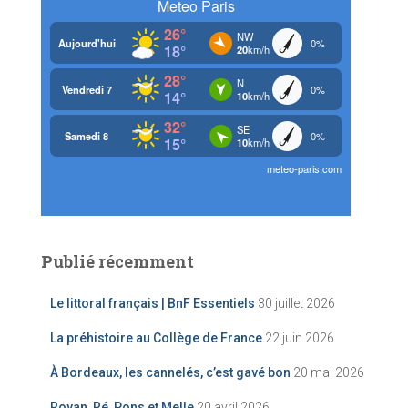
h
e
r
:
Publié récemment
Le littoral français | BnF Essentiels
30 juillet 2026
La préhistoire au Collège de France
22 juin 2026
À Bordeaux, les cannelés, c’est gavé bon
20 mai 2026
Royan, Ré, Pons et Melle
20 avril 2026