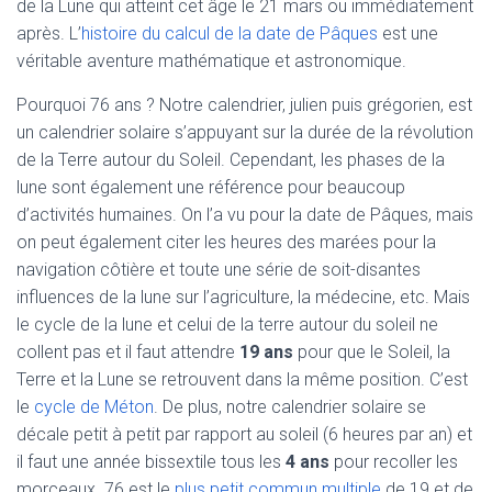
de la Lune qui atteint cet âge le 21 mars ou immédiatement
après. L’
histoire du calcul de la date de Pâques
est une
véritable aventure mathématique et astronomique.
Pourquoi 76 ans ? Notre calendrier, julien puis grégorien, est
un calendrier solaire s’appuyant sur la durée de la révolution
de la Terre autour du Soleil. Cependant, les phases de la
lune sont également une référence pour beaucoup
d’activités humaines. On l’a vu pour la date de Pâques, mais
on peut également citer les heures des marées pour la
navigation côtière et toute une série de soit-disantes
influences de la lune sur l’agriculture, la médecine, etc. Mais
le cycle de la lune et celui de la terre autour du soleil ne
collent pas et il faut attendre
19 ans
pour que le Soleil, la
Terre et la Lune se retrouvent dans la même position. C’est
le
cycle de Méton
. De plus, notre calendrier solaire se
décale petit à petit par rapport au soleil (6 heures par an) et
il faut une année bissextile tous les
4 ans
pour recoller les
morceaux. 76 est le
plus petit commun multiple
de 19 et de