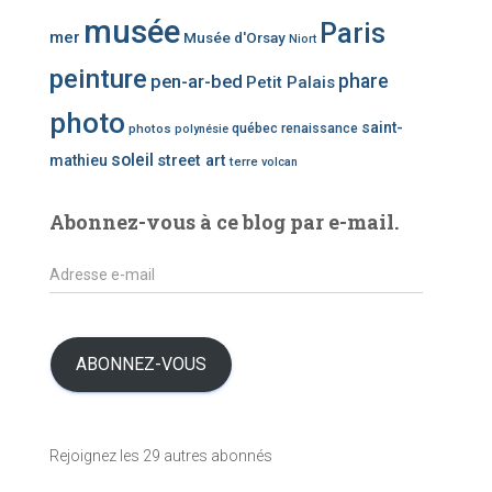
o
musée
Paris
mer
Musée d'Orsay
Niort
r
i
peinture
phare
pen-ar-bed
Petit Palais
e
photo
d
saint-
photos
québec
renaissance
polynésie
’
soleil
mathieu
street art
terre
volcan
a
r
t
Abonnez-vous à ce blog par e-mail.
i
c
A
l
d
e
r
s
e
s
ABONNEZ-VOUS
s
e
e
Rejoignez les 29 autres abonnés
-
m