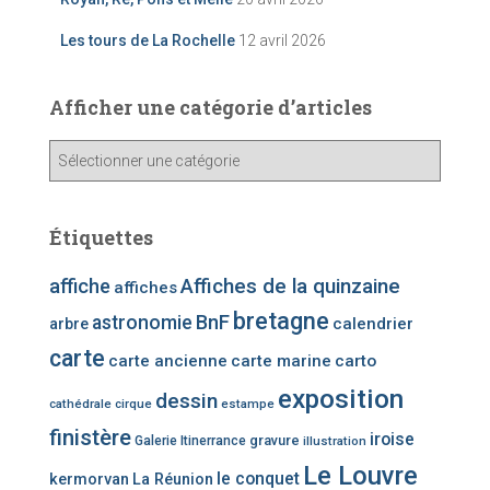
Les tours de La Rochelle
12 avril 2026
Afficher une catégorie d’articles
A
ff
i
c
Étiquettes
h
e
affiche
Affiches de la quinzaine
affiches
r
bretagne
u
BnF
astronomie
calendrier
arbre
n
carte
carte ancienne
carte marine
carto
e
c
exposition
dessin
cathédrale
cirque
estampe
a
finistère
iroise
t
gravure
Galerie Itinerrance
illustration
é
Le Louvre
le conquet
kermorvan
La Réunion
g