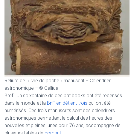
Reliure de »livre de poche » manuscrit – Calendrier
astronomique – © Gallica
Bref ! Un soixantaine de ces bat books ont été recensés
dans le monde et la
BnF en détient trois
qui ont été
numérisés. Ces trois manuscrits sont des calendriers
astronomiques permettant le calcul des heures des
nouvelles et pleines lunes pour 76 ans, accompagné de
plusieurs tables de
comput
.