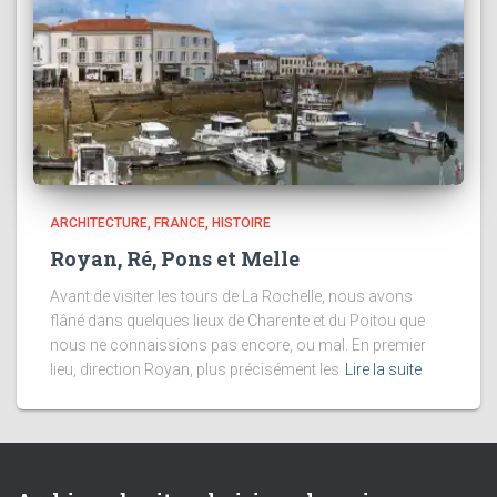
ARCHITECTURE
FRANCE
HISTOIRE
Royan, Ré, Pons et Melle
Avant de visiter les tours de La Rochelle, nous avons
flâné dans quelques lieux de Charente et du Poitou que
nous ne connaissions pas encore, ou mal. En premier
lieu, direction Royan, plus précisément les
Lire la suite