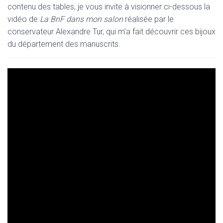
contenu des tables, je vous invite à visionner ci-dessous la
vidéo de
La BnF dans mon salon
réalisée par le
conservateur Alexandre Tur, qui m’a fait découvrir ces bijoux
du département des manuscrits.