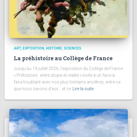
ART
EXPOSITION
HISTOIRE
SCIENCES
La préhistoire au Collège de France
Jusqu’au 19 juillet 2026, l’exposition du Collège de France
« Préhistoire : entre utopie et réalité » invite à un face-à-
face troublant avec nos plus lointains ancêtres, entre ce
que nous savons d’eux… et ce
Lire la suite