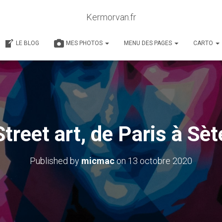
Kermorvan.fr
LE BLOG
MES PHOTOS
MENU DES PAGES
CARTO
Street art, de Paris à Sèt
Published by
micmac
on
13 octobre 2020