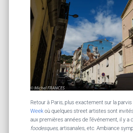
Retour à Paris, plus exactement sur la parvis 
Week
où quelques street artistes sont invités
aux premières années de l’événement, il y a d
foodesques
, artisanales, etc. Ambiance symp