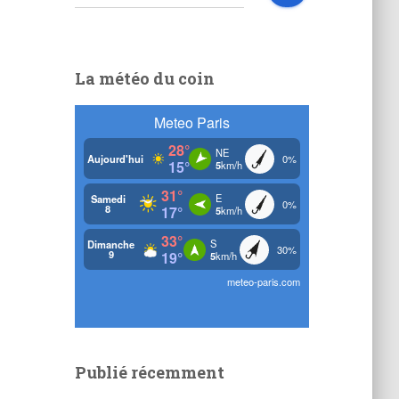
e
c
h
e
La météo du coin
r
c
h
e
r
:
Publié récemment