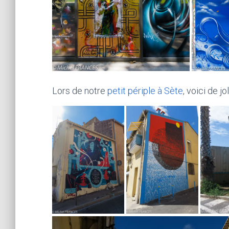
Lors de notre
petit périple à Sète
, voici de j