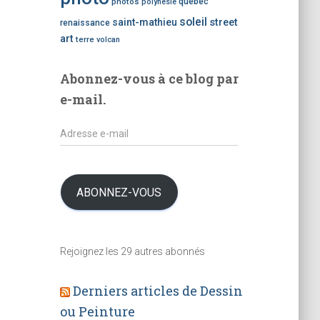
photos
québec
polynésie
t
i
soleil
saint-mathieu
street
renaissance
c
art
terre
volcan
l
e
Abonnez-vous à ce blog par
s
e-mail.
A
d
r
e
s
ABONNEZ-VOUS
s
e
e
Rejoignez les 29 autres abonnés
-
m
a
Derniers articles de Dessin
i
ou Peinture
l