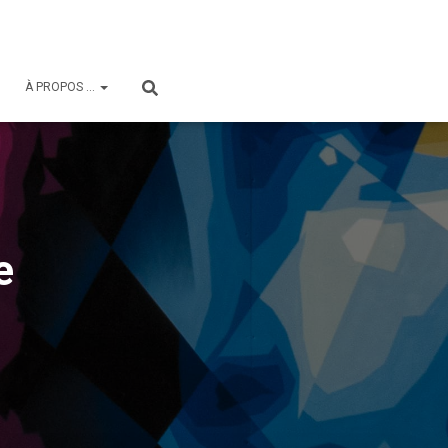
À PROPOS …
e