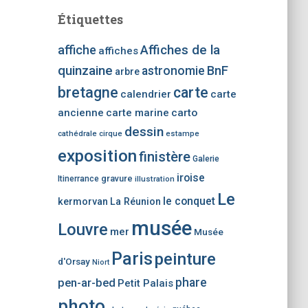
c
Étiquettes
h
e
affiche
Affiches de la
affiches
r
quinzaine
BnF
astronomie
u
arbre
n
bretagne
carte
calendrier
carte
e
ancienne
carte marine
carto
c
dessin
a
cathédrale
cirque
estampe
t
exposition
finistère
Galerie
é
g
iroise
gravure
Itinerrance
illustration
o
Le
le conquet
kermorvan
La Réunion
r
i
musée
Louvre
mer
Musée
e
d
Paris
peinture
d'Orsay
Niort
’
phare
pen-ar-bed
a
Petit Palais
r
photo