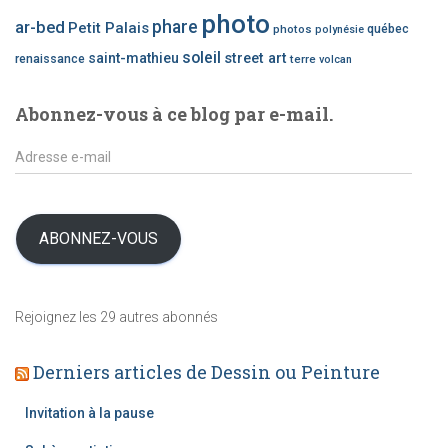
o
photo
phare
ar-bed
Petit Palais
photos
québec
polynésie
r
i
soleil
saint-mathieu
street art
renaissance
terre
volcan
e
d
Abonnez-vous à ce blog par e-mail.
’
a
A
r
d
t
r
i
e
c
s
ABONNEZ-VOUS
l
s
e
e
s
e
Rejoignez les 29 autres abonnés
-
m
Derniers articles de Dessin ou Peinture
a
i
l
Invitation à la pause