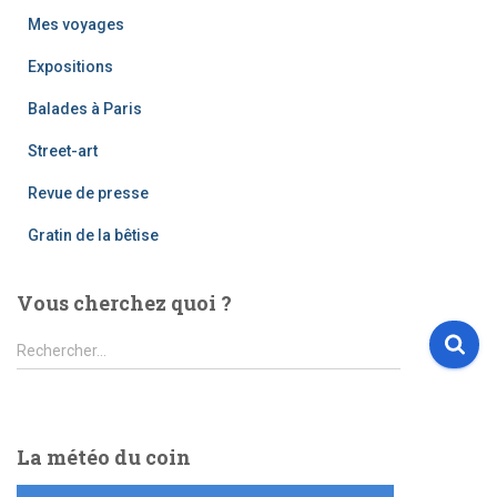
Mes voyages
Expositions
Balades à Paris
Street-art
Revue de presse
Gratin de la bêtise
Vous cherchez quoi ?
R
Rechercher…
e
c
h
e
La météo du coin
r
c