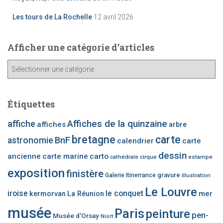
Les tours de La Rochelle
12 avril 2026
Afficher une catégorie d’articles
A
ff
i
c
Étiquettes
h
e
affiche
Affiches de la quinzaine
affiches
arbre
r
bretagne
carte
BnF
astronomie
calendrier
carte
u
n
dessin
ancienne
carte marine
carto
cathédrale
cirque
estampe
e
exposition
finistère
c
gravure
Galerie Itinerrance
illustration
a
Le Louvre
iroise
le conquet
mer
kermorvan
La Réunion
t
é
musée
Paris
peinture
pen-
Musée d'Orsay
Niort
g