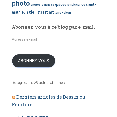
photo
d
saint-
photos
québec
renaissance
polynésie
’
soleil
mathieu
street art
terre
volcan
a
r
t
Abonnez-vous à ce blog par e-mail.
i
c
A
l
d
e
r
s
e
s
ABONNEZ-VOUS
s
e
e
Rejoignez les 29 autres abonnés
-
m
a
Derniers articles de Dessin ou
i
Peinture
l
Invitation à la pause