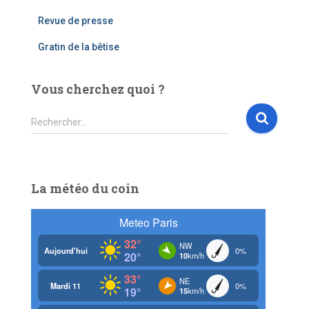
Revue de presse
Gratin de la bêtise
Vous cherchez quoi ?
R
Rechercher…
e
c
h
e
La météo du coin
r
c
h
e
r
: