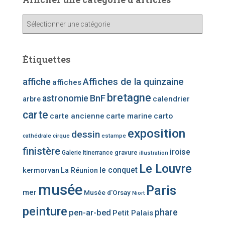
A
ff
i
c
Étiquettes
h
e
affiche
Affiches de la quinzaine
affiches
r
bretagne
u
BnF
astronomie
calendrier
arbre
n
carte
carte ancienne
carte marine
carto
e
c
exposition
dessin
cathédrale
cirque
estampe
a
finistère
iroise
t
gravure
Galerie Itinerrance
illustration
é
Le Louvre
le conquet
kermorvan
La Réunion
g
o
musée
Paris
mer
Musée d'Orsay
Niort
r
i
peinture
phare
pen-ar-bed
Petit Palais
e