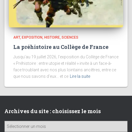
ART
EXPOSITION
HISTOIRE
SCIENCES
La préhistoire au Collège de France
Jusqu’au 19 juillet 2026, l’exposition du Collège de France
« Préhistoire : entre utopie et réalité » invite à un face-à-
face troublant avec nos plus lointains ancêtres, entre ce
que nous savons d’eux… et ce
Lire la suite
Archives du site : choisissez le mois
A
r