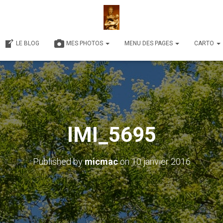
LE BLOG
MES PHOTOS
MENU DES PAGES
CARTO
IMI_5695
Published by
micmac
on
10 janvier 2016