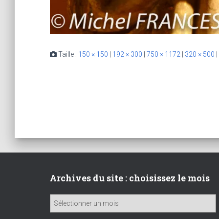
Taille :
150 × 150
|
192 × 300
|
750 × 1172
|
320 × 500
|
Archives du site : choisissez le mois
A
r