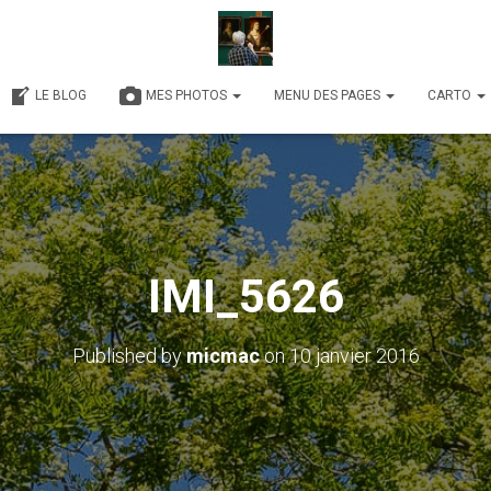
LE BLOG
MES PHOTOS
MENU DES PAGES
CARTO
IMI_5626
Published by
micmac
on
10 janvier 2016