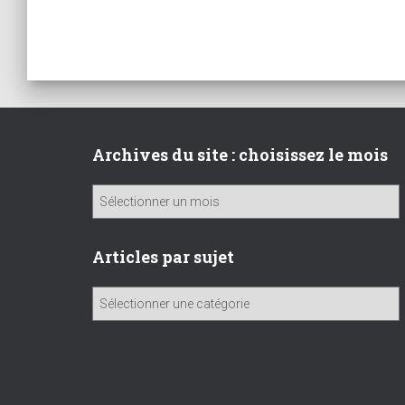
Archives du site : choisissez le mois
A
r
c
h
Articles par sujet
i
v
A
e
r
s
t
d
i
u
c
s
l