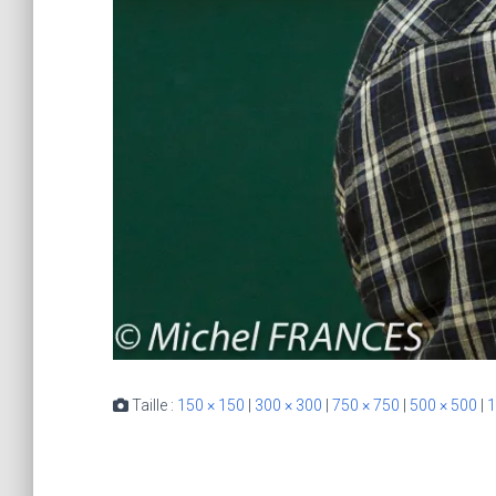
Taille :
150 × 150
|
300 × 300
|
750 × 750
|
500 × 500
|
1