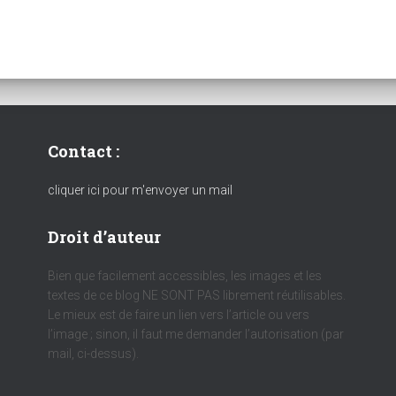
Contact :
cliquer ici pour m'envoyer un mail
Droit d’auteur
Bien que facilement accessibles, les images et les
textes de ce blog NE SONT PAS librement réutilisables.
Le mieux est de faire un lien vers l’article ou vers
l’image ; sinon, il faut me demander l’autorisation (par
mail, ci-dessus).