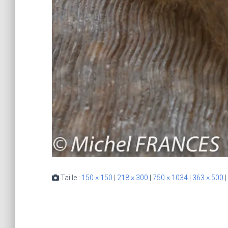
Taille :
150 × 150
|
218 × 300
|
750 × 1034
|
363 × 500
|