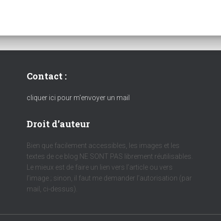
Contact :
cliquer ici pour m'envoyer un mail
Droit d’auteur
Bien que facilement accessibles, les images et les
textes de ce blog NE SONT PAS librement réutilisables.
Le mieux est de faire un lien vers l’article ou vers
l’image ; sinon, il faut me demander l’autorisation (par
mail, ci-dessus).