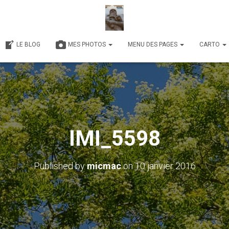
LE BLOG
MES PHOTOS
MENU DES PAGES
CARTO
IMI_5598
Published by
micmac
on
10 janvier 2016