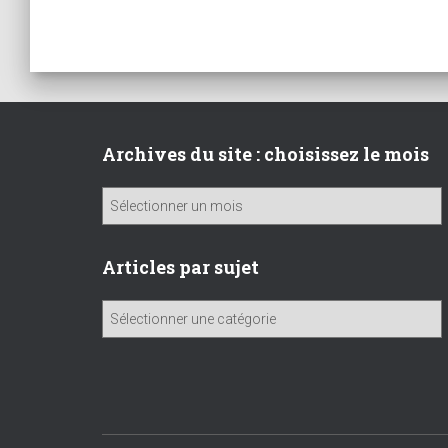
Archives du site : choisissez le mois
A
r
c
h
Articles par sujet
i
v
A
e
r
s
t
d
i
u
c
s
l
i
e