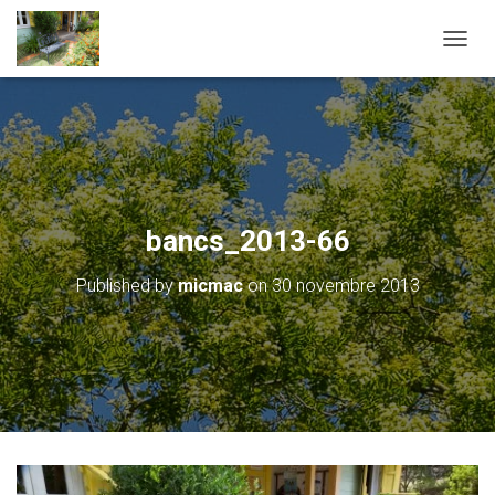
OUVRI
bancs_2013-66
Published by
micmac
on
30 novembre 2013