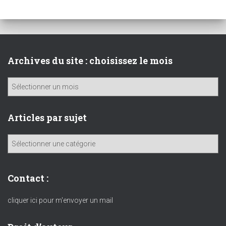
Archives du site : choisissez le mois
A
r
c
h
Articles par sujet
i
v
A
e
r
s
t
d
i
Contact :
u
c
s
l
cliquer ici pour m'envoyer un mail
i
e
t
s