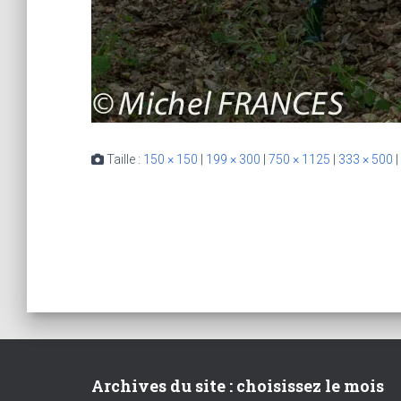
Taille :
150 × 150
|
199 × 300
|
750 × 1125
|
333 × 500
|
Archives du site : choisissez le mois